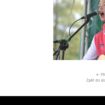
← Př
Zpět do sl