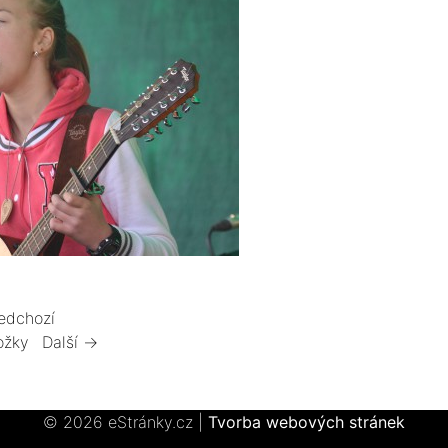
edchozí
ožky
Další →
© 2026 eStránky.cz
|
Tvorba webových stránek