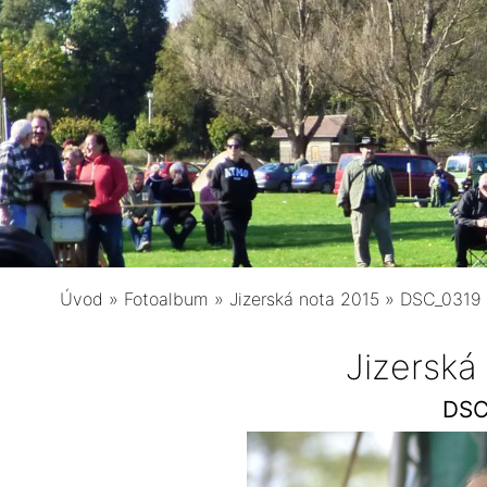
Úvod
»
Fotoalbum
»
Jizerská nota 2015
»
DSC_0319
Jizerská
DSC