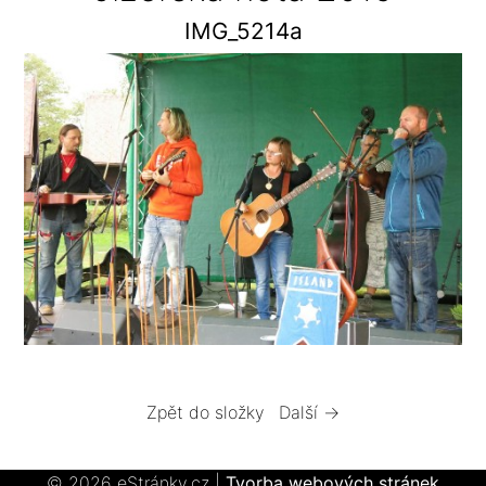
IMG_5214a
Zpět do složky
Další →
© 2026 eStránky.cz
|
Tvorba webových stránek