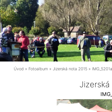
Úvod
»
Fotoalbum
»
Jizerská nota 2015
»
IMG_5201
Jizerská
IMG