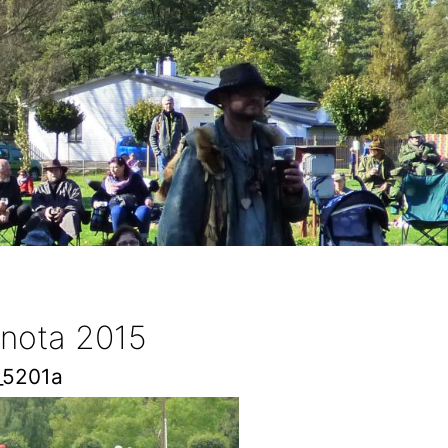
a
 nota 2015
_5201a