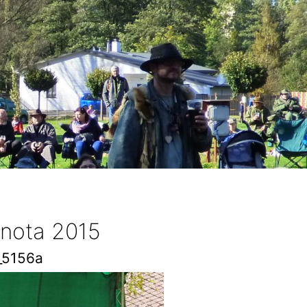
 nota 2015
_5156a