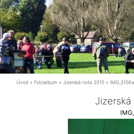
Úvod
»
Fotoalbum
»
Jizerská nota 2015
»
IMG_5156a
Jizerská
IMG