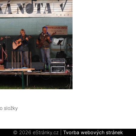
o složky
© 2026 eStránky.cz
|
Tvorba webových stránek