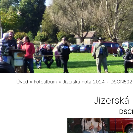
Úvod
»
Fotoalbum
»
Jizerská nota 2024
»
DSCN502
Jizerská
DSC