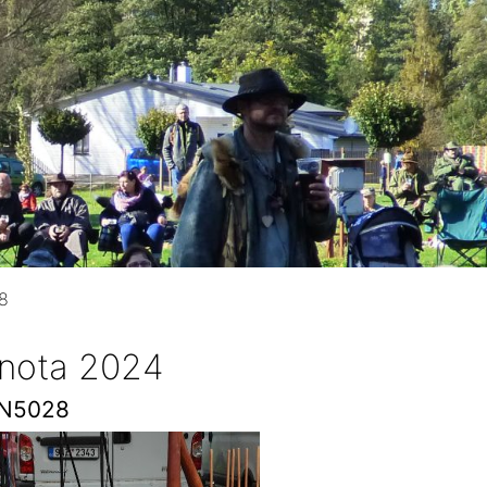
8
 nota 2024
N5028