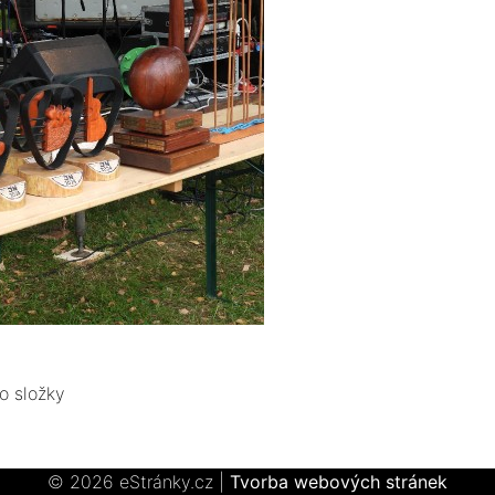
o složky
© 2026 eStránky.cz
|
Tvorba webových stránek