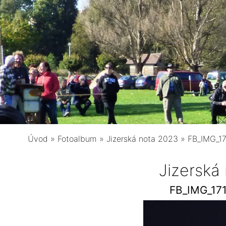
Úvod
»
Fotoalbum
»
Jizerská nota 2023
»
FB_IMG_1
Jizerská
FB_IMG_17