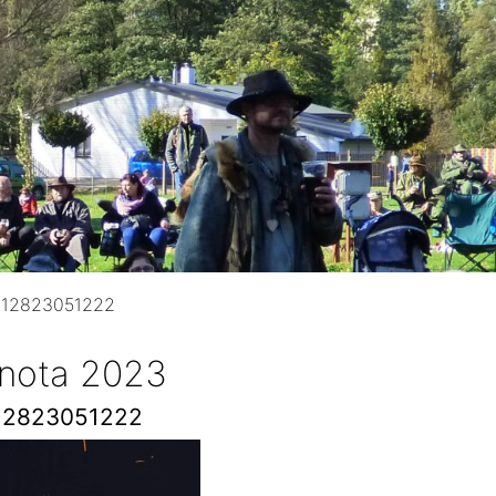
712823051222
 nota 2023
12823051222