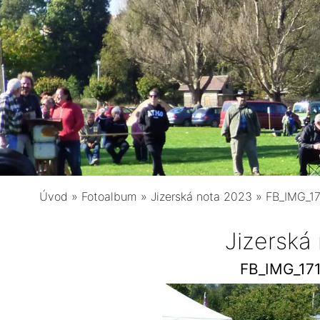
Úvod
»
Fotoalbum
»
Jizerská nota 2023
»
FB_IMG_1
Jizerská
FB_IMG_17