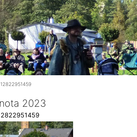
712822951459
 nota 2023
12822951459