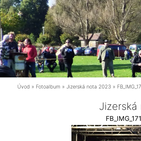
Úvod
»
Fotoalbum
»
Jizerská nota 2023
»
FB_IMG_1
Jizerská
FB_IMG_17