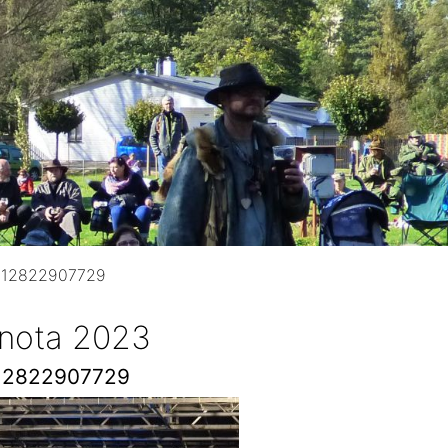
712822907729
 nota 2023
12822907729