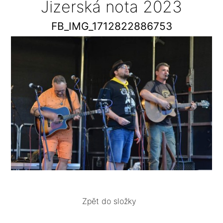
Jizerská nota 2023
FB_IMG_1712822886753
Zpět do složky