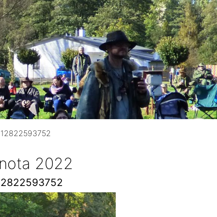
712822593752
 nota 2022
12822593752