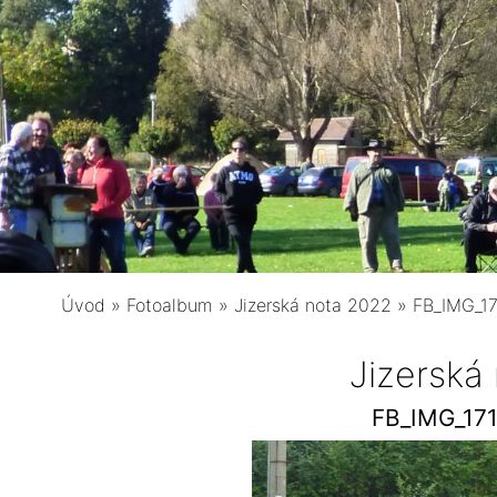
Úvod
»
Fotoalbum
»
Jizerská nota 2022
»
FB_IMG_1
Jizerská
FB_IMG_17