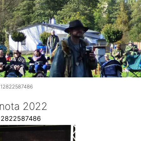
712822587486
 nota 2022
12822587486