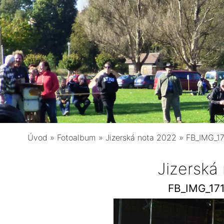
Úvod
»
Fotoalbum
»
Jizerská nota 2022
»
FB_IMG_1
Jizerská
FB_IMG_17