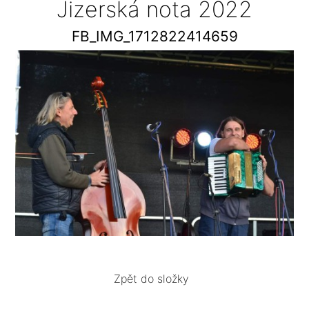
Jizerská nota 2022
FB_IMG_1712822414659
Zpět do složky