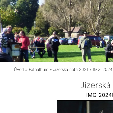
Úvod
»
Fotoalbum
»
Jizerská nota 2021
»
IMG_2024
Jizerská
IMG_2024