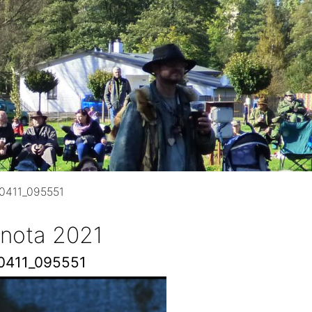
0411_095551
 nota 2021
0411_095551