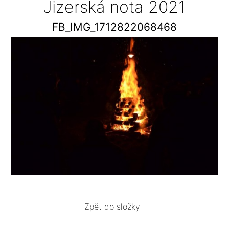
Jizerská nota 2021
FB_IMG_1712822068468
Zpět do složky