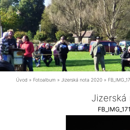
Úvod
»
Fotoalbum
»
Jizerská nota 2020
»
FB_IMG_1
Jizerská
FB_IMG_17