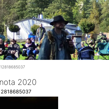
712818685037
 nota 2020
12818685037