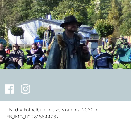
Úvod
»
Fotoalbum
»
Jizerská nota 2020
»
FB_IMG_1712818644762