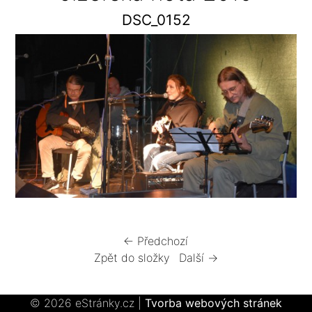
DSC_0152
← Předchozí
Zpět do složky
Další →
© 2026 eStránky.cz
|
Tvorba webových stránek