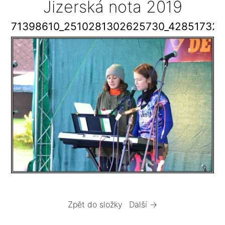
Jizerská nota 2019
71398610_2510281302625730_42851732
Zpět do složky
Další →