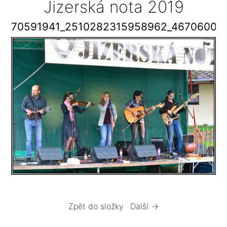
Jizerská nota 2019
70591941_2510282315958962_46706005
Zpět do složky
Další →