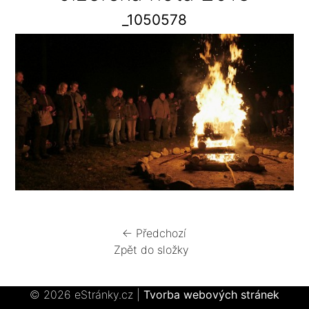
_1050578
← Předchozí
Zpět do složky
© 2026 eStránky.cz
|
Tvorba webových stránek