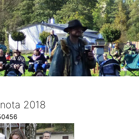
 nota 2018
50456