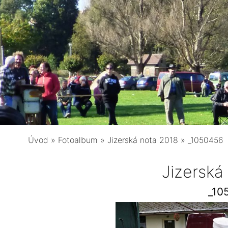
Úvod
»
Fotoalbum
»
Jizerská nota 2018
»
_1050456
Jizerská
_10