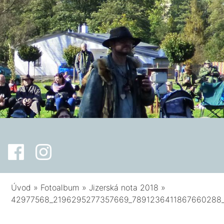
Úvod
»
Fotoalbum
»
Jizerská nota 2018
»
42977568_2196295277357669_7891236411867660288