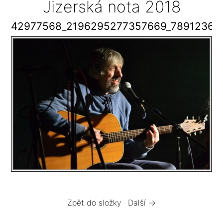
Jizerská nota 2018
42977568_2196295277357669_78912364
Zpět do složky
Další →