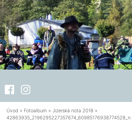
Úvod
»
Fotoalbum
»
Jizerská nota 2018
»
42863935_2196295227357674_60985176938774528_n