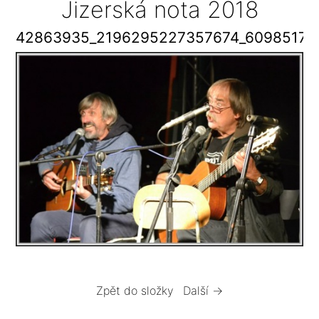
Jizerská nota 2018
42863935_2196295227357674_60985176
Zpět do složky
Další →