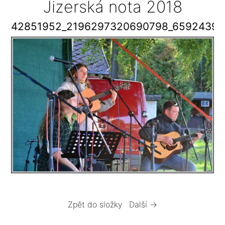
Jizerská nota 2018
42851952_2196297320690798_65924394
Zpět do složky
Další →