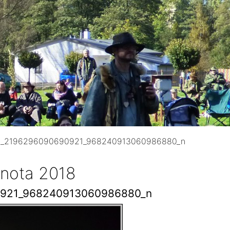
_2196296090690921_968240913060986880_n
 nota 2018
921_968240913060986880_n