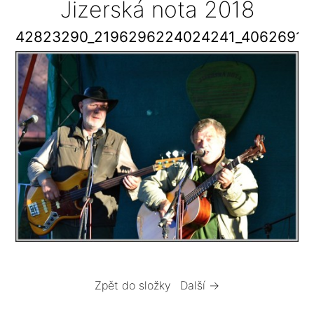
Jizerská nota 2018
42823290_2196296224024241_40626915
Zpět do složky
Další →