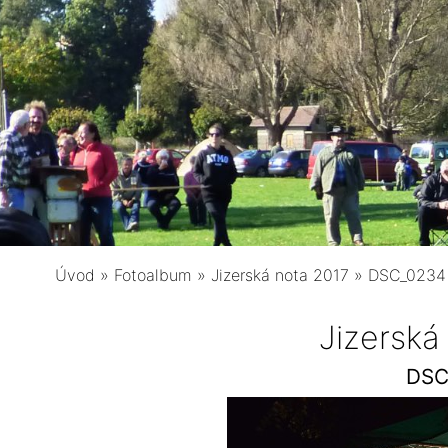
Úvod
»
Fotoalbum
»
Jizerská nota 2017
»
DSC_0234
Jizerská
DSC