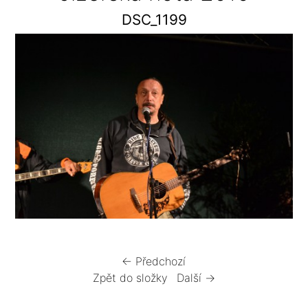
DSC_1199
← Předchozí
Zpět do složky
Další →