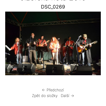
DSC_0269
← Předchozí
Zpět do složky
Další →