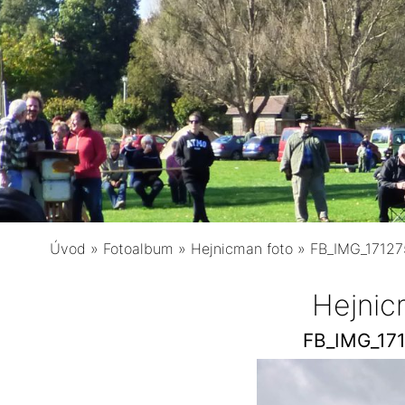
Úvod
»
Fotoalbum
»
Hejnicman foto
»
FB_IMG_1712
Hejnic
FB_IMG_17