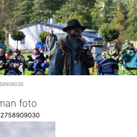
758909030
man foto
12758909030