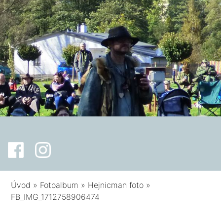
Úvod
»
Fotoalbum
»
Hejnicman foto
»
FB_IMG_1712758906474