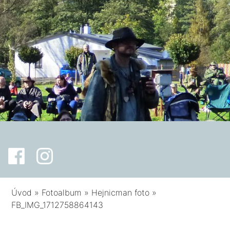
Úvod
»
Fotoalbum
»
Hejnicman foto
»
FB_IMG_1712758864143