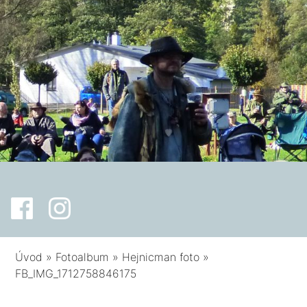
Úvod
»
Fotoalbum
»
Hejnicman foto
»
FB_IMG_1712758846175