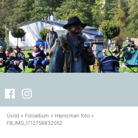
Úvod
»
Fotoalbum
»
Hejnicman foto
»
FB_IMG_1712758832052