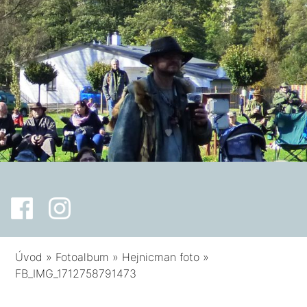
Úvod
»
Fotoalbum
»
Hejnicman foto
»
FB_IMG_1712758791473