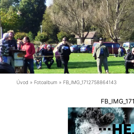
Úvod
»
Fotoalbum
»
FB_IMG_1712758864143
FB_IMG_17