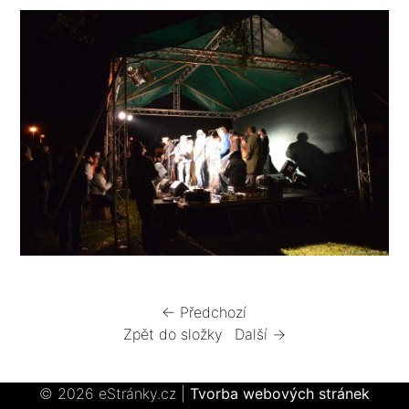
← Předchozí
Zpět do složky
Další →
© 2026 eStránky.cz
|
Tvorba webových stránek